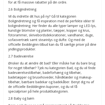
for at få massive rabatter på din ordre.
2.6 Boligindretning
Vil du indrette dit hus på ny? Gå til kategorien
Boligindretning og få inspiration med de perfekte idéer til
boligindretning. Her finder du alle typer lamper og LED-lys,
kunstige blomster og planter, tæpper, kopper og krus,
fotorammer, skrivebordsdekorationer, vandhaner, duge,
sofaovertræk samt stearinlys og dufte. Og med de
officielle Beddinginn-tilbud kan du få særlige priser på dine
yndlingsprodukter.
2.7 Badeværelse
Ønsker du at ændre dit bad? Eller måske har du bare brug
for noget tilbehør? Tjek nu kategorien Bad, og du vil finde
badeværelsestilbehør, badeforhæng og tilbehør,
badetæpper og brusehoveder, håndklæder og makeup-
tilbehør, bærbare badekar og badekåber. Benyt dig nu af
de officielle Bedddinginn-kuponer, og du vil få
specialpriser på hele produktkategorien.
2.8 Baby og børn