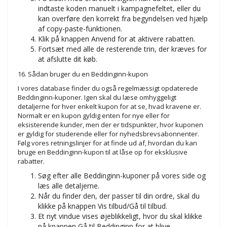
indtaste koden manuelt i kampagnefeltet, eller du
kan overføre den korrekt fra begyndelsen ved hjælp
af copy-paste-funktionen.
Klik på knappen Anvend for at aktivere rabatten.
Fortsæt med alle de resterende trin, der kræves for
at afslutte dit køb.
16. Sådan bruger du en Beddinginn-kupon
I vores database finder du også regelmæssigt opdaterede
Beddinginn-kuponer. Igen skal du læse omhyggeligt
detaljerne for hver enkelt kupon for at se, hvad kravene er.
Normalt er en kupon gyldig enten for nye eller for
eksisterende kunder, men der er tidspunkter, hvor kuponen
er gyldig for studerende eller for nyhedsbrevsabonnenter.
Følg vores retningslinjer for at finde ud af, hvordan du kan
bruge en Beddinginn-kupon til at låse op for eksklusive
rabatter.
Søg efter alle Beddinginn-kuponer på vores side og
læs alle detaljerne.
Når du finder den, der passer til din ordre, skal du
klikke på knappen Vis tilbud/Gå til tilbud.
Et nyt vindue vises øjeblikkeligt, hvor du skal klikke
på knappen Gå til Beddinginn for at blive