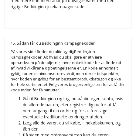
med mere end 65% rabat på udvalgte varer med den
rigtige Beddinginn julekampagnekode.
15. Sådan får du Beddinginn Kampagnekoder
På vores side finder du altid gyldigBeddinginn
Kampagnekoder. Alt hvad du skal gøre er at være
opmærksom på detaljerne i hver enkelt kode for at finde ud
af, hvad vilkårene og betingelserne er. En kode er normalt
gyldig for en minimumsordreværdi, men der er tidspunkter,
hvor koden er gyldig for en bestemt produktkategori og ikke
for hele sortimentet. Følg vores brugervenlige trin for at få din
kode inden for få minutter.
Gå til Beddinginn og log ind på din egen konto, hvis
du allerede har en, eller registrer dig nu for at få
nem adgang til din ordre og for at foretage
eventuelle traditionelle ændringer af den.
Læg alle de varer, du vil købe, i indkøbskurven, og
åbn den.
På siden med ordreoversigten kan du enten