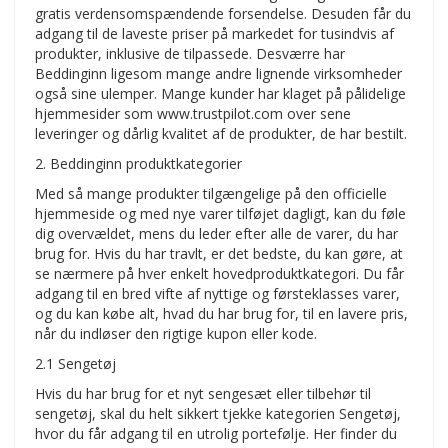
gratis verdensomspændende forsendelse. Desuden får du
adgang til de laveste priser på markedet for tusindvis af
produkter, inklusive de tilpassede. Desværre har
Beddinginn ligesom mange andre lignende virksomheder
også sine ulemper. Mange kunder har klaget på pålidelige
hjemmesider som www.trustpilot.com over sene
leveringer og dårlig kvalitet af de produkter, de har bestilt.
2. Beddinginn produktkategorier
Med så mange produkter tilgængelige på den officielle
hjemmeside og med nye varer tilføjet dagligt, kan du føle
dig overvældet, mens du leder efter alle de varer, du har
brug for. Hvis du har travlt, er det bedste, du kan gøre, at
se nærmere på hver enkelt hovedproduktkategori. Du får
adgang til en bred vifte af nyttige og førsteklasses varer,
og du kan købe alt, hvad du har brug for, til en lavere pris,
når du indløser den rigtige kupon eller kode.
2.1 Sengetøj
Hvis du har brug for et nyt sengesæt eller tilbehør til
sengetøj, skal du helt sikkert tjekke kategorien Sengetøj,
hvor du får adgang til en utrolig portefølje. Her finder du