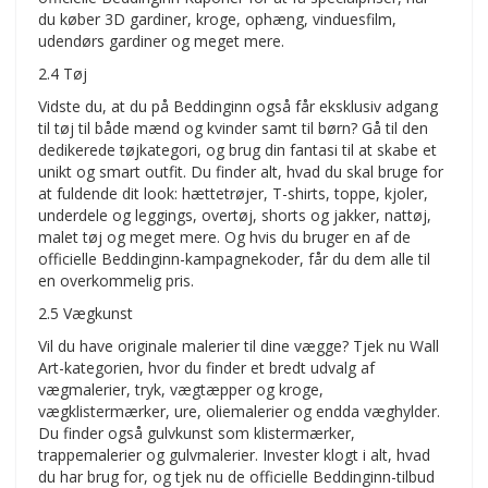
du køber 3D gardiner, kroge, ophæng, vinduesfilm,
udendørs gardiner og meget mere.
2.4 Tøj
Vidste du, at du på Beddinginn også får eksklusiv adgang
til tøj til både mænd og kvinder samt til børn? Gå til den
dedikerede tøjkategori, og brug din fantasi til at skabe et
unikt og smart outfit. Du finder alt, hvad du skal bruge for
at fuldende dit look: hættetrøjer, T-shirts, toppe, kjoler,
underdele og leggings, overtøj, shorts og jakker, nattøj,
malet tøj og meget mere. Og hvis du bruger en af de
officielle Beddinginn-kampagnekoder, får du dem alle til
en overkommelig pris.
2.5 Vægkunst
Vil du have originale malerier til dine vægge? Tjek nu Wall
Art-kategorien, hvor du finder et bredt udvalg af
vægmalerier, tryk, vægtæpper og kroge,
vægklistermærker, ure, oliemalerier og endda væghylder.
Du finder også gulvkunst som klistermærker,
trappemalerier og gulvmalerier. Invester klogt i alt, hvad
du har brug for, og tjek nu de officielle Beddinginn-tilbud