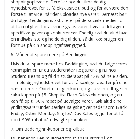
shoppingoplevelse. Derefter bør du tilmelde dig
nyhedsbrevet for at få eksklusive tilbud og for at være den
første til at vide, når der uploades nye varer. Dernæst bør
du følge Beddinginns aktiviteter på de sociale medier for
at få mulighed for at vinde gratis varer, hvis du deltager i
specifikke gaver og konkurrencer. Endelig skal du altid lave
en indkøbsliste og holde dig til den, så du ikke bruger en
formue på din shoppingafhængighed.
6. Måder at spare mere på Beddinginn
Hvis du vil spare mere hos Beddinginn, skal du følge vores
retningslinjer. Er du studerende? Registrer dig nu hos
Student Beans og få din studierabat på 12% på hele siden.
Tilmeld dig nyhedsbrevet for at få særlige rabatter på dine
næste ordrer. Opret din egen konto, og du vil modtage en
rabatkupon på $5. Shop fra Flash Sale-sektionen, og du
kan få op til 70% rabat på udvalgte varer. Køb altid dine
yndlingsvarer under særlige salgsbegivenheder som Black
Friday, Cyber Monday, Singles' Day Sales og jul for at få
op til 90% rabat på udvalgte produkter.
7. Om Beddinginn-kuponer og -tilbud
Du har endnu en mulighed for at spare stort på dit