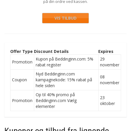
på din ordre ved kassen.
VIS TILBUD
Offer Type
Discount Details
Expires
Kupon på Beddinginn.com: 5%
29
Promotion
rabat register
november
Nyd Beddinginn.com
08
Coupon
kampagnekode: 15% rabat på
november
hele siden
Op til 40% promo på
23
Promotion
Beddinginn.com Vælg
oktober
elementer
Kuponer og tilbud fra lignende