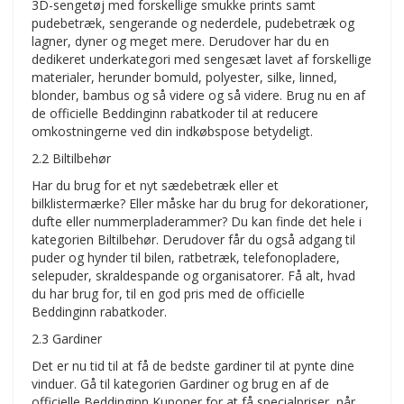
3D-sengetøj med forskellige smukke prints samt
pudebetræk, sengerande og nederdele, pudebetræk og
lagner, dyner og meget mere. Derudover har du en
dedikeret underkategori med sengesæt lavet af forskellige
materialer, herunder bomuld, polyester, silke, linned,
blonder, bambus og så videre og så videre. Brug nu en af
de officielle Beddinginn rabatkoder til at reducere
omkostningerne ved din indkøbspose betydeligt.
2.2 Biltilbehør
Har du brug for et nyt sædebetræk eller et
bilklistermærke? Eller måske har du brug for dekorationer,
dufte eller nummerpladerammer? Du kan finde det hele i
kategorien Biltilbehør. Derudover får du også adgang til
puder og hynder til bilen, ratbetræk, telefonopladere,
selepuder, skraldespande og organisatorer. Få alt, hvad
du har brug for, til en god pris med de officielle
Beddinginn rabatkoder.
2.3 Gardiner
Det er nu tid til at få de bedste gardiner til at pynte dine
vinduer. Gå til kategorien Gardiner og brug en af de
officielle Beddinginn Kuponer for at få specialpriser, når