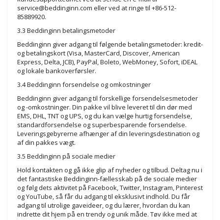
service@beddinginn.com
eller ved at ringe til +86-512-
85889920.
3.3 Beddinginn betalingsmetoder
Beddinginn giver adgang til følgende betalingsmetoder: kredit-
og betalingskort (Visa, MasterCard, Discover, American
Express, Delta, JCB), PayPal, Boleto, WebMoney, Sofort, iDEAL
og lokale bankoverførsler.
3.4 Beddinginn forsendelse og omkostninger
Beddinginn giver adgang til forskellige forsendelsesmetoder
og -omkostninger. Din pakke vil blive leveret til din dør med
EMS, DHL, TNT og UPS, og du kan vælge hurtig forsendelse,
standardforsendelse og superbesparende forsendelse.
Leveringsgebyrerne afhænger af din leveringsdestination og
af din pakkes vægt.
3.5 Beddinginn på sociale medier
Hold kontakten og gå ikke glip af nyheder og tilbud. Deltag nu i
det fantastiske Beddinginn-fællesskab på de sociale medier
og følg dets aktivitet på Facebook, Twitter, Instagram, Pinterest
og YouTube, så får du adgang til eksklusivt indhold. Du får
adgang til utrolige gaveideer, og du lærer, hvordan du kan
indrette dit hjem på en trendy og unik måde. Tøv ikke med at