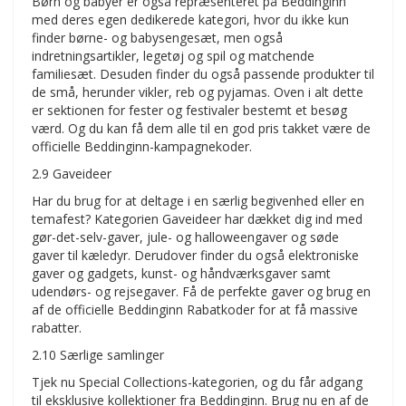
Børn og babyer er også repræsenteret på Beddinginn
med deres egen dedikerede kategori, hvor du ikke kun
finder børne- og babysengesæt, men også
indretningsartikler, legetøj og spil og matchende
familiesæt. Desuden finder du også passende produkter til
de små, herunder vikler, reb og pyjamas. Oven i alt dette
er sektionen for fester og festivaler bestemt et besøg
værd. Og du kan få dem alle til en god pris takket være de
officielle Beddinginn-kampagnekoder.
2.9 Gaveideer
Har du brug for at deltage i en særlig begivenhed eller en
temafest? Kategorien Gaveideer har dækket dig ind med
gør-det-selv-gaver, jule- og halloweengaver og søde
gaver til kæledyr. Derudover finder du også elektroniske
gaver og gadgets, kunst- og håndværksgaver samt
udendørs- og rejsegaver. Få de perfekte gaver og brug en
af de officielle Beddinginn Rabatkoder for at få massive
rabatter.
2.10 Særlige samlinger
Tjek nu Special Collections-kategorien, og du får adgang
til eksklusive kollektioner fra Beddinginn. Brug nu en af de