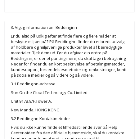
3. Vigtig information om Beddinginn
Er du altid på udkig efter at finde flere og flere måder at
beskytte miljøet på? På Beddinginn finder du et bredt udvalg
af holdbare og miljøvenlige produkter lavet af bæredygtige
materialer. Tjek dem ud. Før du afgiver din ordre på
Beddinginn, er der et par ting mere, du skal tage i betragtning.
Nedenfor finder du en kort beskrivelse af betalingsmetoder,
kundesupport, forsendelsesmetoder og -omkostninger, konti
på sociale medier og så videre og så videre.
3.1 Beddinginn-adresse
Sun On the Cloud Technology Co. Limited
Unit 917B,9/F,Tower A,
New Manda, HONG KONG.
3.2 Beddinginn Kontaktmetoder
Hvis du ikke kunne finde et tilfredsstillende svar på Help
Center-siden fra den officielle hjemmeside, skal du kontakte
kundesupportteamet ved at sende en e-mail til