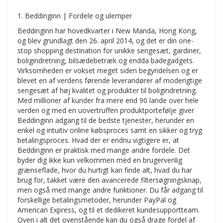
1. Beddinginn | Fordele og ulemper
Beddinginn har hovedkvarter i New Manda, Hong Kong,
og blev grundlagt den 26. april 2014, og det er din one-
stop shopping destination for unikke sengesæt, gardiner,
boligindretning, bilsædebetræk og endda badegadgets.
Virksomheden er vokset meget siden begyndelsen og er
blevet en af verdens førende leverandører af moderigtige
sengesæt af høj kvalitet og produkter til boligindretning.
Med millioner af kunder fra mere end 90 lande over hele
verden og med en uovertruffen produktportefølje giver
Beddinginn adgang til de bedste tjenester, herunder en
enkel og intuitiv online købsproces samt en sikker og tryg
betalingsproces. Hvad der er endnu vigtigere er, at
Beddinginn er praktisk med mange andre fordele. Det
byder dig ikke kun velkommen med en brugervenlig
grænseflade, hvor du hurtigt kan finde alt, hvad du har
brug for, takket være den avancerede filtersøgningsknap,
men også med mange andre funktioner. Du får adgang til
forskellige betalingsmetoder, herunder PayPal og
American Express, og til et dedikeret kundesupportteam.
Oven i alt det ovenstående kan du også drage fordel af