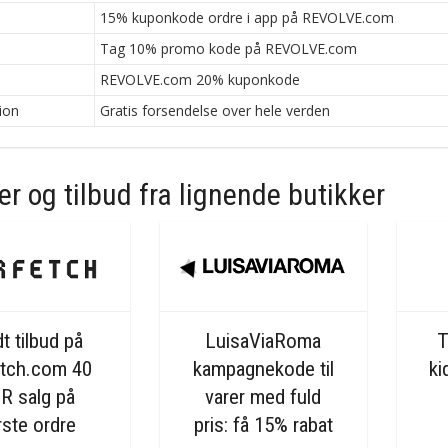
n
15% kuponkode ordre i app på REVOLVE.com
n
Tag 10% promo kode på REVOLVE.com
n
REVOLVE.com 20% kuponkode
ion
Gratis forsendelse over hele verden
r og tilbud fra lignende butikker
t tilbud på
LuisaViaRoma
T
etch.com 40
kampagnekode til
ki
R salg på
varer med fuld
rste ordre
pris: få 15% rabat