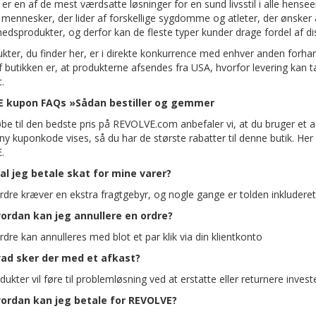
er en af ​​de mest værdsatte løsninger for en sund livsstil i alle hensee
 mennesker, der lider af forskellige sygdomme og atleter, der ønsker a
edsprodukter, og derfor kan de fleste typer kunder drage fordel af dis
kter, du finder her, er i direkte konkurrence med enhver anden forhand
 butikken er, at produkterne afsendes fra USA, hvorfor levering kan tage
.
 kupon FAQs »Sådan bestiller og gemmer
øbe til den bedste pris på REVOLVE.com anbefaler vi, at du bruger et a
ny kuponkode vises, så du har de største rabatter til denne butik. H
.
al jeg betale skat for mine varer?
rdre kræver en ekstra fragtgebyr, og nogle gange er tolden inkluderet
ordan kan jeg annullere en ordre?
dre kan annulleres med blot et par klik via din klientkonto
ad sker der med et afkast?
ukter vil føre til problemløsning ved at erstatte eller returnere inves
ordan kan jeg betale for REVOLVE?