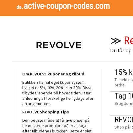
.active-coupon-codes.com
da
≫
R
Du får op
15% k
Om REVOLVE kuponer og tilbud
Tilmeld d
Butikken har sit eget kuponsystem,
ordre.
hvilket er 5%, 10%, 20% eller 30%. Disse
tilbydes løbende på hovedsiden, især i
Tag 1
anledning af forskellige helligdage eller
Brug denn
arrangementer.
REVOLVE Shopping Tips
REVO
Den bedste måde at få lave priser på
de ønskede produkter på er at søge
Shop på R
efter tilbudene i butikken. Dette er slet