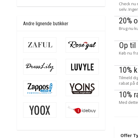
Check nu 
selv. Ing
20% o
Andre lignende butikker
Brug nu k
Op ti
Køb nu fra
10% k
Tilmeld d
rabat på 
10% r
Med dette
Offer T