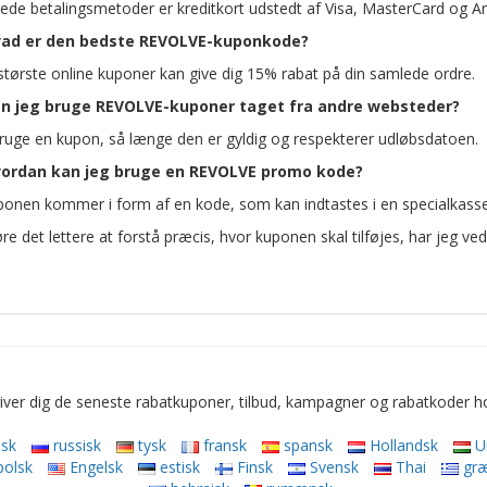
ede betalingsmetoder er kreditkort udstedt af Visa, MasterCard og A
ad er den bedste REVOLVE-kuponkode?
 største online kuponer kan give dig 15% rabat på din samlede ordre.
n jeg bruge REVOLVE-kuponer taget fra andre websteder?
uge en kupon, så længe den er gyldig og respekterer udløbsdatoen.
ordan kan jeg bruge en REVOLVE promo kode?
onen kommer i form af en kode, som kan indtastes i en specialkasse d
re det lettere at forstå præcis, hvor kuponen skal tilføjes, har jeg ve
ver dig de seneste rabatkuponer, tilbud, kampagner og rabatkoder hos
sk
russisk
tysk
fransk
spansk
Hollandsk
U
polsk
Engelsk
estisk
Finsk
Svensk
Thai
gr