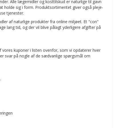
nder. Alle lægemidler og kosttilskud er naturlige til gavn
t holde sig i form. Produktsortimentet giver også pleje-
se tjenester.
ler af naturlige produkter fra online miljøet. Et "con"
 lang tid, og der vil blive pålagt yderligere afgifter på
f vores kuponer i listen ovenfor, som vi opdaterer hver
er er svar på nogle af de sædvanlige spørgsmål om
.
teringen