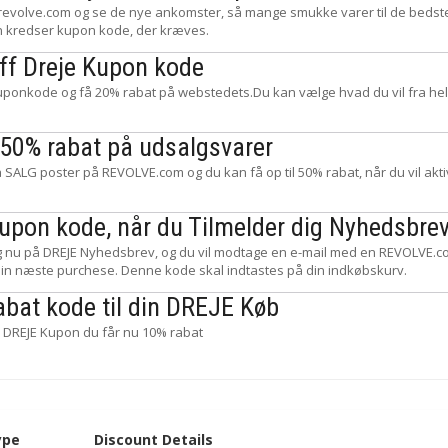
revolve.com og se de nye ankomster, så mange smukke varer til de bedste 
en kredser kupon kode, der kræves.
ff Dreje Kupon kode
uponkode og få 20% rabat på webstedets.Du kan vælge hvad du vil fra h
l 50% rabat på udsalgsvarer
 SALG poster på REVOLVE.com og du kan få op til 50% rabat, når du vil akti
upon kode, når du Tilmelder dig Nyhedsbre
ig nu på DREJE Nyhedsbrev, og du vil modtage en e-mail med en REVOLVE
din næste purchese. Denne kode skal indtastes på din indkøbskurv.
abat kode til din DREJE Køb
 DREJE Kupon du får nu 10% rabat
ype
Discount Details