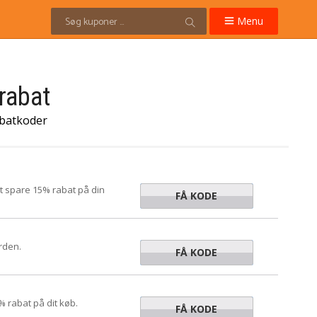
Menu
rabat
abatkoder
 spare 15% rabat på din
FÅ KODE
phone15
rden.
FÅ KODE
TANJA10
rabat på dit køb.
FÅ KODE
0FORYOU