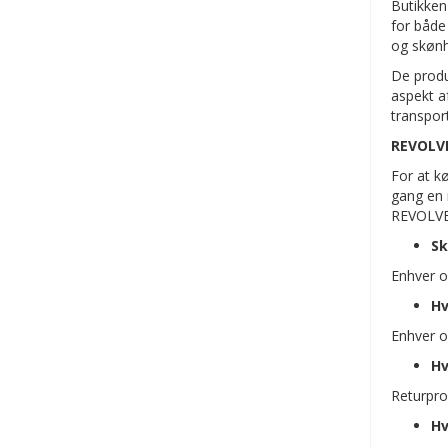
Butikken 
for både
og skønh
De produ
aspekt af
transport
REVOLVE
For at k
gang en 
REVOLVE
Sk
Enhver o
Hv
Enhver or
Hv
Returprod
Hv