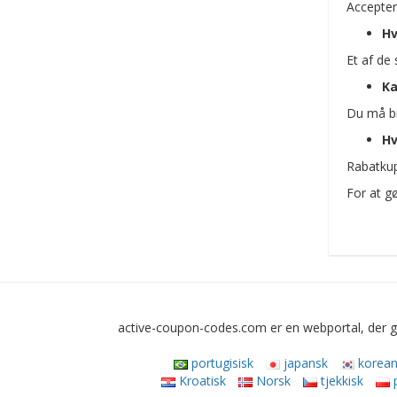
Accepter
Hv
Et af de
Ka
Du må br
Hv
Rabatkup
For at gø
active-coupon-codes.com er en webportal, der gi
portugisisk
japansk
korean
Kroatisk
Norsk
tjekkisk