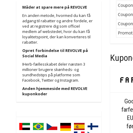
Coupo
Måder at spare mere på REVOLVE
Coupo
En anden metode, hvormed du kan få
adgang til rabatter og andre fordele, er
Coupo
ved at registrere dig som officiel
medlem af webstedet, hvor du kan få
Promot
loyalitetspoint, der kan konverteres til
rabatter.
Opret forbindelse til REVOLVE på
Kupone
Social Media
IHerb-fællesskabet deler næsten 3
millioner brugere skønheds- og
sundhedstips på platforme som
Facebook, Twitter og Instagram.
Anden hjemmeside med REVOLVE
kuponkoder
God
farf
EU
fø