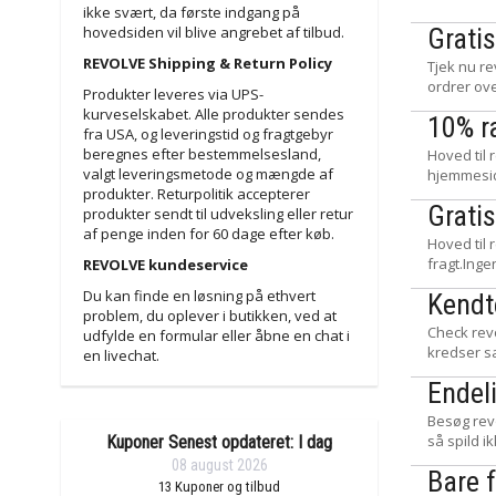
ikke svært, da første indgang på
hovedsiden vil blive angrebet af tilbud.
Grati
REVOLVE Shipping & Return Policy
Tjek nu re
ordrer ov
Produkter leveres via UPS-
kurveselskabet. Alle produkter sendes
10% r
fra USA, og leveringstid og fragtgebyr
beregnes efter bestemmelsesland,
Hoved til
valgt leveringsmetode og mængde af
hjemmeside
produkter. Returpolitik accepterer
Gratis
produkter sendt til udveksling eller retur
af penge inden for 60 dage efter køb.
Hoved til 
fragt.Ing
REVOLVE kundeservice
Du kan finde en løsning på ethvert
Kendt
problem, du oplever i butikken, ved at
Check revo
udfylde en formular eller åbne en chat i
kredser s
en livechat.
Endel
Besøg revo
så spild 
Kuponer Senest opdateret: I dag
08 august 2026
Bare 
13
Kuponer og tilbud