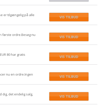
se er tilgængelig på alle
VIS TILBUD
in første ordre.Besøg nu
VIS TILBUD
 EUR 80 har gratis
VIS TILBUD
acer nu en ordre.Ingen
VIS TILBUD
dig, det endelig salg,
VIS TILBUD