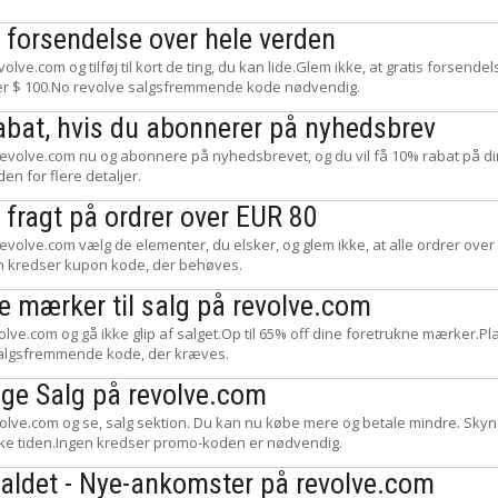
s forsendelse over hele verden
volve.com og tilføj til kort de ting, du kan lide.Glem ikke, at gratis forsendel
er $ 100.No revolve salgsfremmende kode nødvendig.
abat, hvis du abonnerer på nyhedsbrev
 revolve.com nu og abonnere på nyhedsbrevet, og du vil få 10% rabat på d
n for flere detaljer.
 fragt på ordrer over EUR 80
revolve.com vælg de elementer, du elsker, og glem ikke, at alle ordrer over
en kredser kupon kode, der behøves.
e mærker til salg på revolve.com
lve.com og gå ikke glip af salget.Op til 65% off dine foretrukne mærker.Pl
algsfremmende kode, der kræves.
ige Salg på revolve.com
lve.com og se, salg sektion. Du kan nu købe mere og betale mindre. Skynd 
ikke tiden.Ingen kredser promo-koden er nødvendig.
faldet - Nye-ankomster på revolve.com