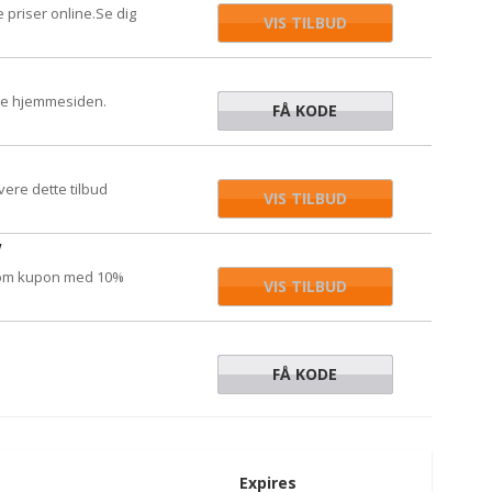
priser online.Se dig
VIS TILBUD
ele hjemmesiden.
FÅ KODE
OLVE4AU
vere dette tilbud
VIS TILBUD
v
.com kupon med 10%
VIS TILBUD
FÅ KODE
CANDY
Expires