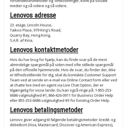
forsendelsesmetoder og -omkostninger, konti på sociale
medier og så videre og så videre.
Lenovos adresse
23. etage, Lincoln House,
Taikoo Place, 979 King's Road,
Quarry Bay, Hong Kong,
S.A.R. af Kina.
Lenovos kontaktmetoder
Hvis du har brug for hjælp, kan du finde svar på de mest
almindelige spørgsmål på siden med ofte stillede spørgsmål
på den officielle hjemmeside. Hvis de svar, du finder der, ikke
er tilfredsstillende for dig, skal du kontakte Customer Support
Team ved at sende en e-mail via Online Contact Form eller ved
at chatte live med en agent via Live Chat Option, der er
tilgængelig for visse lande. Du kan også ringe på: 1-855-253-
6686 valgmulighed #1, 866-426-0911 for Business Order Help
eller 855-253-6686 valgmulighed #3 for Existing Order Help.
Lenovos betalingsmetoder
Lenovo giver adgang til følgende betalingsmetoder: kredit- og
debetkort (Visa, Mastercard, Discover og American Express),