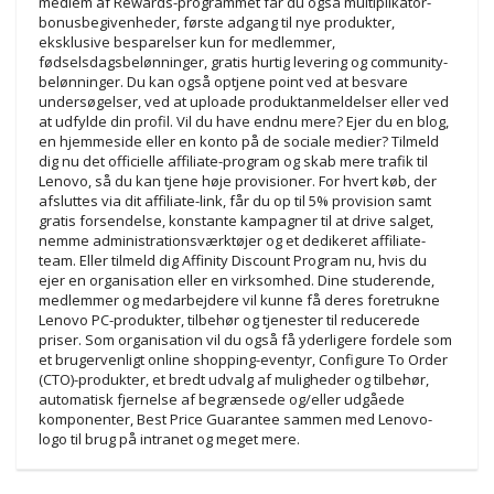
medlem af Rewards-programmet får du også multiplikator-
bonusbegivenheder, første adgang til nye produkter,
eksklusive besparelser kun for medlemmer,
fødselsdagsbelønninger, gratis hurtig levering og community-
belønninger. Du kan også optjene point ved at besvare
undersøgelser, ved at uploade produktanmeldelser eller ved
at udfylde din profil. Vil du have endnu mere? Ejer du en blog,
en hjemmeside eller en konto på de sociale medier? Tilmeld
dig nu det officielle affiliate-program og skab mere trafik til
Lenovo, så du kan tjene høje provisioner. For hvert køb, der
afsluttes via dit affiliate-link, får du op til 5% provision samt
gratis forsendelse, konstante kampagner til at drive salget,
nemme administrationsværktøjer og et dedikeret affiliate-
team. Eller tilmeld dig Affinity Discount Program nu, hvis du
ejer en organisation eller en virksomhed. Dine studerende,
medlemmer og medarbejdere vil kunne få deres foretrukne
Lenovo PC-produkter, tilbehør og tjenester til reducerede
priser. Som organisation vil du også få yderligere fordele som
et brugervenligt online shopping-eventyr, Configure To Order
(CTO)-produkter, et bredt udvalg af muligheder og tilbehør,
automatisk fjernelse af begrænsede og/eller udgåede
komponenter, Best Price Guarantee sammen med Lenovo-
logo til brug på intranet og meget mere.