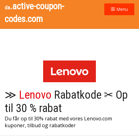
.active-coupon-
da
Menu
codes.com
≫
Lenovo
Rabatkode ✂ Op
til 30 % rabat
Du får op til 30% rabat med vores Lenovo.com
kuponer, tilbud og rabatkoder