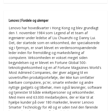
Lenovo | Fordele og ulemper
Lenovo har hovedkvarter i Hong Kong og blev grundlagt
den 1. november 1984 som Legend af et team af
ingeniører under ledelse af Liu Chuanzhi og Danny Lui.
Det, der startede som en virksomhed, der specialiserede
sig i fjernsyn, er snart blevet en verdensomspændende
leder inden for fremstilling og markedsføring af
computere. Virksomheden er vokset meget siden
begyndelsen og er blevet en Fortune Global 500-
teknologivirksomhed og en af Fortune Magazines World's
Most Admired Companies, der giver adgang til en
uovertruffen produktportefølje, der ikke kun omfatter
bærbare computere, pc'er, smarte enheder og andre
nyttige gadgets og tilbehør, men også løsninger, software
og tjenester til både enkeltpersoner og virksomheder.
Med mere end 63.000 medarbejdere, der er klar til at
hjælpe kunder på over 180 markeder, leverer Lenovo
Smarter Technology for All og er uden tvivl den førende