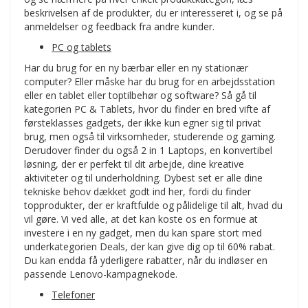
beskrivelsen af de produkter, du er interesseret i, og se på
anmeldelser og feedback fra andre kunder.
PC og tablets
Har du brug for en ny bærbar eller en ny stationær
computer? Eller måske har du brug for en arbejdsstation
eller en tablet eller toptilbehør og software? Så gå til
kategorien PC & Tablets, hvor du finder en bred vifte af
førsteklasses gadgets, der ikke kun egner sig til privat
brug, men også til virksomheder, studerende og gaming.
Derudover finder du også 2 in 1 Laptops, en konvertibel
løsning, der er perfekt til dit arbejde, dine kreative
aktiviteter og til underholdning. Dybest set er alle dine
tekniske behov dækket godt ind her, fordi du finder
topprodukter, der er kraftfulde og pålidelige til alt, hvad du
vil gøre. Vi ved alle, at det kan koste os en formue at
investere i en ny gadget, men du kan spare stort med
underkategorien Deals, der kan give dig op til 60% rabat.
Du kan endda få yderligere rabatter, når du indløser en
passende Lenovo-kampagnekode.
Telefoner