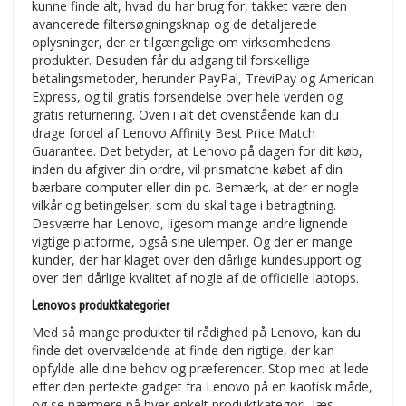
kunne finde alt, hvad du har brug for, takket være den
avancerede filtersøgningsknap og de detaljerede
oplysninger, der er tilgængelige om virksomhedens
produkter. Desuden får du adgang til forskellige
betalingsmetoder, herunder PayPal, TreviPay og American
Express, og til gratis forsendelse over hele verden og
gratis returnering. Oven i alt det ovenstående kan du
drage fordel af Lenovo Affinity Best Price Match
Guarantee. Det betyder, at Lenovo på dagen for dit køb,
inden du afgiver din ordre, vil prismatche købet af din
bærbare computer eller din pc. Bemærk, at der er nogle
vilkår og betingelser, som du skal tage i betragtning.
Desværre har Lenovo, ligesom mange andre lignende
vigtige platforme, også sine ulemper. Og der er mange
kunder, der har klaget over den dårlige kundesupport og
over den dårlige kvalitet af nogle af de officielle laptops.
Lenovos produktkategorier
Med så mange produkter til rådighed på Lenovo, kan du
finde det overvældende at finde den rigtige, der kan
opfylde alle dine behov og præferencer. Stop med at lede
efter den perfekte gadget fra Lenovo på en kaotisk måde,
og se nærmere på hver enkelt produktkategori, læs