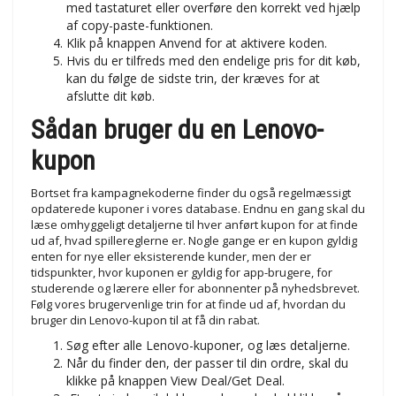
med tastaturet eller overføre den korrekt ved hjælp
af copy-paste-funktionen.
Klik på knappen Anvend for at aktivere koden.
Hvis du er tilfreds med den endelige pris for dit køb,
kan du følge de sidste trin, der kræves for at
afslutte dit køb.
Sådan bruger du en Lenovo-
kupon
Bortset fra kampagnekoderne finder du også regelmæssigt
opdaterede kuponer i vores database. Endnu en gang skal du
læse omhyggeligt detaljerne til hver anført kupon for at finde
ud af, hvad spillereglerne er. Nogle gange er en kupon gyldig
enten for nye eller eksisterende kunder, men der er
tidspunkter, hvor kuponen er gyldig for app-brugere, for
studerende og lærere eller for abonnenter på nyhedsbrevet.
Følg vores brugervenlige trin for at finde ud af, hvordan du
bruger din Lenovo-kupon til at få din rabat.
Søg efter alle Lenovo-kuponer, og læs detaljerne.
Når du finder den, der passer til din ordre, skal du
klikke på knappen View Deal/Get Deal.