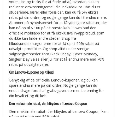
vores tips og tricks for at finde ud af, hvordan du kan
reducere omkostningerne i din indkøbskurv. Hvis du er
studerende, lærer eller forælder, kan du få 5% ekstra
rabat på din ordre, og nogle gange kan du få endnu mere.
Abonner på nyhedsbrevet for at få yderligere rabatter, der
kan nå op til $ 100 på dit næste køb. Download den
officielle mobilapp for at få eksklusive in-app-tilbud, som
du ikke kan finde andre steder. Shop fra
tilbudsunderkategorierne for at få op til 60% rabat på
udvalgte produkter. Og shop altid under særlige
salgsbegivenheder som Black Friday, Cyber Monday,
Singles' Day Sales eller jul for at få endnu mere end 70%
rabat på udvalgte varer.
Om Lenovo-kuponer og -tilbud
Benyt dig af de officielle Lenovo-kuponer, og du kan
spare endnu mere på din ordre. Nogle gange kan du
endda drage fordel af gratis gaver som en belønning for
din loyalitet og dit køb.
Den maksimale rabat, der tilbydes af Lenovo Coupon
Den maksimale rabat, der tilbydes af Lenovo Coupon, kan
nå op på mere end 50% rabat.