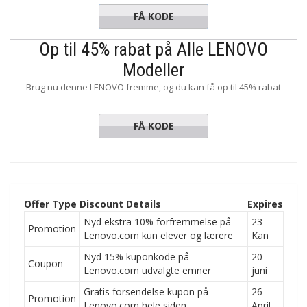
FÅ KODE
YOGA40
Op til 45% rabat på Alle LENOVO
Modeller
Brug nu denne LENOVO fremme, og du kan få op til 45% rabat
FÅ KODE
Models
Offer Type
Discount Details
Expires
Nyd ekstra 10% forfremmelse på
23
Promotion
Lenovo.com kun elever og lærere
Kan
Nyd 15% kuponkode på
20
Coupon
Lenovo.com udvalgte emner
juni
Gratis forsendelse kupon på
26
Promotion
Lenovo.com hele siden
April