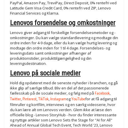
PayPal, Amazon Pay, TreviPay, Direct Deposit, 0% rentefri ved
Latitude Gem Visa Credit Card, 0% rentefri ved ZIP, Lenovo
Financial Services og Klarna.
Lenovos forsendelse og omkostninger
Lenovo giver adgang til forskellige forsendelsesmetoder og -
omkostninger. Du kan vælge standardlevering og modtage din
ordre inden for 4-9 dage, eller du kan vælge hurtig levering og
modtage din ordre inden for 1 til 4 dage. Forsendelses- og
leveringsdato samt omkostninger afhænger af
produktionstider, produkttilgængelighed og din
leveringsdestination.
Lenovo på sociale medier
Hold dig opdateret med de seneste nyheder i branchen, og gå
ikke glip af særlige tilbud. Bliv en del af det passionerede
fællesskab på de sociale medier, og følg med på
Facebook
,
Twitter
,
Pinterest
,
TikTok
,
Instagram
og
YouTube
for at få adgang til
filmruller og kortfilm, interviews og en særlig videoserie, hvor
du kan lære alt om Lenovos verden. Glem ikke at læse den
officielle blog - Lenovo StoryHub - hvor du finder interessante
og nyttige artikler som Lenovo Sets the Stage for "AI for All"
Ahead of Annual Global Tech Event, Tech World '23, Lenovo