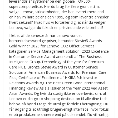
leverandør af systemer på den globale TOP500-
supercomputerliste. Har du brug for flere grunde til at
vælge Lenovo, virksomheden, der har leveret mere end
en halv milliard pc'er siden 1995, og som laver tre enheder
hvert sekund? Hvad hvis vi fortæller dig, at når du vælger
Lenovo, vælger du faktisk en prisvindende virksomhed?
I løbet af de seneste år har Lenovo vundet
bemærkelsesværdige priser, herunder Stevie® Awards
Gold Winner 2023 for Lenovo CO2 Offset Services i
kategorien Service Management Solution, 2023 Excellence
in Customer Service Award anerkendt af The Business
Intelligence Group-Technology of the year for Premium
Care Plus, Bronze Stevie Award in Customer Service
Solution af American Business Awards for Premium Care
Plus, Certificate of Excellence af HKIRA 9th Investor
Relations Awards og The Best Green Bond International
Financing Review Asia's Issuer of the Year 2022 ved Asset
Asian Awards. Og hvis du stadig ikke er overbevist om, at
Lenovo er din go-to shopping-destination til alle dine tech-
behov, så bør du tage de utrolige fordele i betragtning. Du
får adgang til et utroligt brugervenligt interface, hvor fokus
er på produkterne snarere end på udseendet. Du vil hurtigt