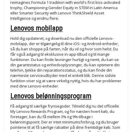
reimagines Formula 1 tradition with world's first kiss-activated
trophy, Championing Gender Equity in STEM in Latin America
eller Smarter Security with Lenovo ThinkShield Asset
Intelligence og endnu flere.
Lenovos mobilapp
Hold dig opdateret, og download nu den officielle Lenovo-
mobilapp, der er tilgængelig til dine iOS- og Android-enheder,
så du kan shoppe på farten, når du vil og hvor som helst. Du
får også adgang til eksklusive in-app-tilbud og til mange
funktioner. Du kan finde løsninger hurtigt og nemt, du kan se
din garantistatus og enhedsoplysninger, du kan optimere din
telefon, tjekke din reparationsstatus, og du kan finde din
nærmeste serviceudbyder med et enkelt klik. Denne sidste
funktion viser sig at være virkelig nyttig, hvis du har problemer
med dine Lenovo-enheder.
Lenovos belønningsprogram
Få adgang til særlige frynsegoder. Tilmeld dig nu det officielle
My Lenovo Rewards Program, og for næsten hvert køb, du
foretager, kan du få mellem 3% og 9% tilbage i
belønningspoint. Der er intet minimumsforbrug, og du bruger
pointene til at få særlige rabatter på dine fremtidige køb. Som