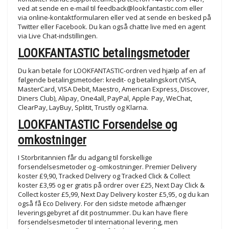
ved at sende en e-mail til
feedback@lookfantastic.com
eller
via online-kontaktformularen eller ved at sende en besked på
Twitter eller Facebook. Du kan også chatte live med en agent
via Live Chat-indstillingen.
LOOKFANTASTIC betalingsmetoder
Du kan betale for LOOKFANTASTIC-ordren ved hjælp af en af
følgende betalingsmetoder: kredit- og betalingskort (VISA,
MasterCard, VISA Debit, Maestro, American Express, Discover,
Diners Club), Alipay, One4all, PayPal, Apple Pay, WeChat,
ClearPay, LayBuy, Splitit, Trustly og Klarna.
LOOKFANTASTIC Forsendelse og
omkostninger
I Storbritannien får du adgang til forskellige
forsendelsesmetoder og -omkostninger. Premier Delivery
koster £9,90, Tracked Delivery og Tracked Click & Collect
koster £3,95 og er gratis på ordrer over £25, Next Day Click &
Collect koster £5,99, Next Day Delivery koster £5,95, og du kan
også få Eco Delivery. For den sidste metode afhænger
leveringsgebyret af dit postnummer. Du kan have flere
forsendelsesmetoder til international levering, men