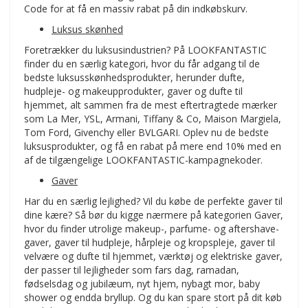
Code for at få en massiv rabat på din indkøbskurv.
Luksus skønhed
Foretrækker du luksusindustrien? På LOOKFANTASTIC
finder du en særlig kategori, hvor du får adgang til de
bedste luksusskønhedsprodukter, herunder dufte,
hudpleje- og makeupprodukter, gaver og dufte til
hjemmet, alt sammen fra de mest eftertragtede mærker
som La Mer, YSL, Armani, Tiffany & Co, Maison Margiela,
Tom Ford, Givenchy eller BVLGARI. Oplev nu de bedste
luksusprodukter, og få en rabat på mere end 10% med en
af de tilgængelige LOOKFANTASTIC-kampagnekoder.
Gaver
Har du en særlig lejlighed? Vil du købe de perfekte gaver til
dine kære? Så bør du kigge nærmere på kategorien Gaver,
hvor du finder utrolige makeup-, parfume- og aftershave-
gaver, gaver til hudpleje, hårpleje og kropspleje, gaver til
velvære og dufte til hjemmet, værktøj og elektriske gaver,
der passer til lejligheder som fars dag, ramadan,
fødselsdag og jubilæum, nyt hjem, nybagt mor, baby
shower og endda bryllup. Og du kan spare stort på dit køb