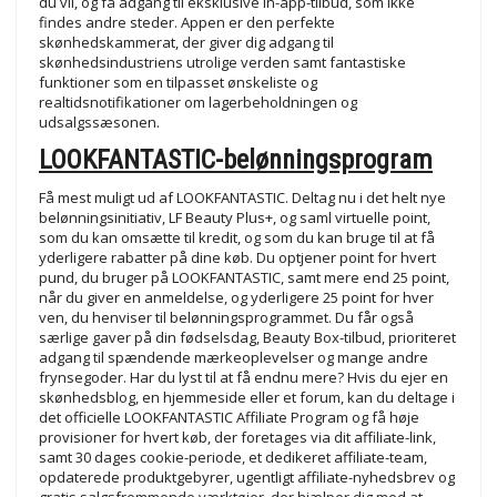
du vil, og få adgang til eksklusive in-app-tilbud, som ikke
findes andre steder. Appen er den perfekte
skønhedskammerat, der giver dig adgang til
skønhedsindustriens utrolige verden samt fantastiske
funktioner som en tilpasset ønskeliste og
realtidsnotifikationer om lagerbeholdningen og
udsalgssæsonen.
LOOKFANTASTIC-belønningsprogram
Få mest muligt ud af LOOKFANTASTIC. Deltag nu i det helt nye
belønningsinitiativ, LF Beauty Plus+, og saml virtuelle point,
som du kan omsætte til kredit, og som du kan bruge til at få
yderligere rabatter på dine køb. Du optjener point for hvert
pund, du bruger på LOOKFANTASTIC, samt mere end 25 point,
når du giver en anmeldelse, og yderligere 25 point for hver
ven, du henviser til belønningsprogrammet. Du får også
særlige gaver på din fødselsdag, Beauty Box-tilbud, prioriteret
adgang til spændende mærkeoplevelser og mange andre
frynsegoder. Har du lyst til at få endnu mere? Hvis du ejer en
skønhedsblog, en hjemmeside eller et forum, kan du deltage i
det officielle LOOKFANTASTIC Affiliate Program og få høje
provisioner for hvert køb, der foretages via dit affiliate-link,
samt 30 dages cookie-periode, et dedikeret affiliate-team,
opdaterede produktgebyrer, ugentligt affiliate-nyhedsbrev og
gratis salgsfremmende værktøjer, der hjælper dig med at