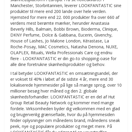
Manchester, Storbritannien, leverer LOOKFANTASTIC sine
produkter til mere end 200 lande over hele verden.
Hjemsted for mere end 22. 000 produkter fra over 660 af
verdens mest berømte mærker, herunder Anastasia
Beverly Hills, Balmain, Bobbi Brown, Bioderma, Clinique,
DKNY Perfume, Dolce & Gabbana, Eucerin, Givenchy,
House of Lashes, Jo Malone London, Kérastase, La
Roche-Posay, MAC Cosmetics, Natasha Denona, NUXE,
OLAPLEX, Rituals, Wella Professionals Care og endnu
flere - LOOKFANTASTIC er din go-to shopping-oase for
alle dine foretrukne skønhedsprodukter og behov.
I tal betyder LOOKFANTASTIC en omsætningsandel, der
er vokset til 40% i løbet af de sidste 4 år, mere end 30
lokaliserede hjemmesider på lige så mange sprog, over 10
millioner besøg hver måned og den 2. globale
skønhedsforhandler. LOOKFANTASTIC er en del af Hut
Group Retail Beauty Network og kommer med mange
fordele. Virksomheden byder dig velkommen med en glad
og brugervenlig grænseflade, hvor du på hjemmesiden
finder oplysninger om månedens brand, månedens sneak
peek, nye og populære produkter og meget mere. På