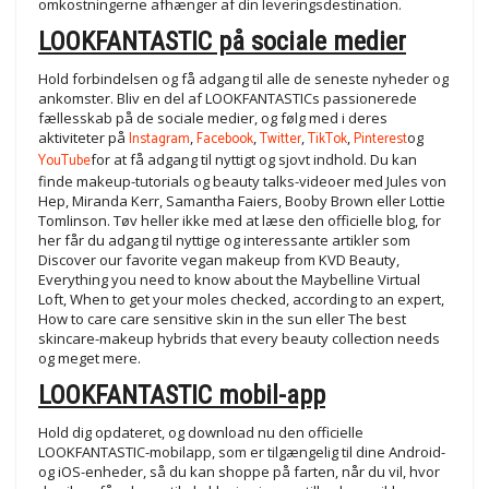
omkostningerne afhænger af din leveringsdestination.
LOOKFANTASTIC på sociale medier
Hold forbindelsen og få adgang til alle de seneste nyheder og
ankomster. Bliv en del af LOOKFANTASTICs passionerede
fællesskab på de sociale medier, og følg med i deres
aktiviteter på
Instagram
,
Facebook
,
Twitter
,
TikTok
,
Pinterest
og
YouTube
for at få adgang til nyttigt og sjovt indhold. Du kan
finde makeup-tutorials og beauty talks-videoer med Jules von
Hep, Miranda Kerr, Samantha Faiers, Booby Brown eller Lottie
Tomlinson. Tøv heller ikke med at læse den officielle blog, for
her får du adgang til nyttige og interessante artikler som
Discover our favorite vegan makeup from KVD Beauty,
Everything you need to know about the Maybelline Virtual
Loft, When to get your moles checked, according to an expert,
How to care care sensitive skin in the sun eller The best
skincare-makeup hybrids that every beauty collection needs
og meget mere.
LOOKFANTASTIC mobil-app
Hold dig opdateret, og download nu den officielle
LOOKFANTASTIC-mobilapp, som er tilgængelig til dine Android-
og iOS-enheder, så du kan shoppe på farten, når du vil, hvor