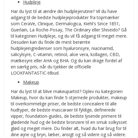
Hudpleje
Har du lyst til at ændre din hudplejerutine? Vil du have
adgang til de bedste hudplejeprodukter fra topmærker
som CeraVe, Clinique, Dermalogica, Kiehl's Since 1851,
Guerlain, La Roche-Posay, The Ordinary eller Shiseido? Gå
til kategorien Hudpleje, og du vil få adgang til meget mere.
Desuden kan du finde de mest berømte
hudplejeingredienser som hyaluronsyre, niacinamid,
salicylsyre, C-vitamin, retinol, aloe vera, kollagen, CBD,
mælkesyre eller AHA og BHA. Og du kan drage fordel af
en særlig pris, når du tjekker de officielle
LOOKFANTASTIC-tilbud.
Makeup
Har du lyst til at blive makeupartist? Oplev nu kategorien
Makeup, hvor du kan finde 5-stjernede produkter, makeup
til overkommelige priser, de bedste concealere til alle
hudtyper, de bedste mascaraer til fyldige, definerede
vipper, foundation-guides, de bedste lysende primere til
glødende hud og de bedste bronzere til en smuk solkysset
glød og meget mere. Du finder alt, hvad du har brug for til
dine øjne og bryn, læber, ansigt og så videre og så videre.