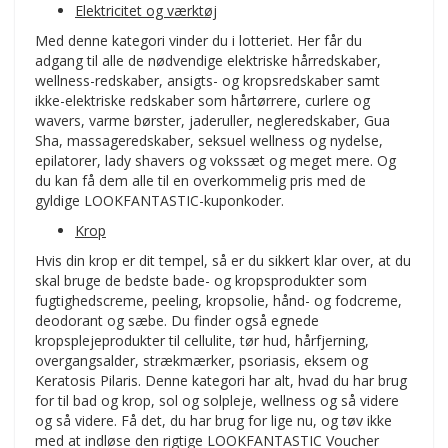
Elektricitet og værktøj
Med denne kategori vinder du i lotteriet. Her får du
adgang til alle de nødvendige elektriske hårredskaber,
wellness-redskaber, ansigts- og kropsredskaber samt
ikke-elektriske redskaber som hårtørrere, curlere og
wavers, varme børster, jaderuller, negleredskaber, Gua
Sha, massageredskaber, seksuel wellness og nydelse,
epilatorer, lady shavers og vokssæt og meget mere. Og
du kan få dem alle til en overkommelig pris med de
gyldige LOOKFANTASTIC-kuponkoder.
Krop
Hvis din krop er dit tempel, så er du sikkert klar over, at du
skal bruge de bedste bade- og kropsprodukter som
fugtighedscreme, peeling, kropsolie, hånd- og fodcreme,
deodorant og sæbe. Du finder også egnede
kropsplejeprodukter til cellulite, tør hud, hårfjerning,
overgangsalder, strækmærker, psoriasis, eksem og
Keratosis Pilaris. Denne kategori har alt, hvad du har brug
for til bad og krop, sol og solpleje, wellness og så videre
og så videre. Få det, du har brug for lige nu, og tøv ikke
med at indløse den rigtige LOOKFANTASTIC Voucher