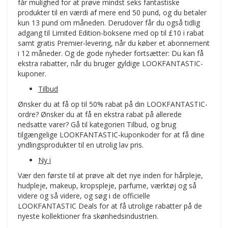
får mulighed for at prøve mindst seks fantastiske
produkter til en værdi af mere end 50 pund, og du betaler
kun 13 pund om måneden. Derudover får du også tidlig
adgang til Limited Edition-boksene med op til £10 i rabat
samt gratis Premier-levering, når du køber et abonnement
i 12 måneder. Og de gode nyheder fortsætter: Du kan få
ekstra rabatter, når du bruger gyldige LOOKFANTASTIC-
kuponer.
Tilbud
Ønsker du at få op til 50% rabat på din LOOKFANTASTIC-
ordre? Ønsker du at få en ekstra rabat på allerede
nedsatte varer? Gå til kategorien Tilbud, og brug
tilgængelige LOOKFANTASTIC-kuponkoder for at få dine
yndlingsprodukter til en utrolig lav pris.
Ny i
Vær den første til at prøve alt det nye inden for hårpleje,
hudpleje, makeup, kropspleje, parfume, værktøj og så
videre og så videre, og søg i de officielle
LOOKFANTASTIC Deals for at få utrolige rabatter på de
nyeste kollektioner fra skønhedsindustrien.