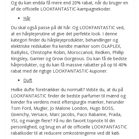
Og du kan endda få mere end 20% rabat, når du bruger en
af de officielle LOOKFANTASTIC-kampagnekoder.
Hår
Du skal også passe på dit hår. Og LOOKFANTASTIC ved,
at en hårplejerutine vil give det perfekte look. I denne
kategori finder du hårplejeprodukter, behandlinger og
elektriske redskaber fra kendte mærker som OLAPLEX,
BaByliss, Christophe Robin, Moroccanoil, Redken, Phillip
Kingsley, Garnier og Grow Gorgeous. Du kan få de bedste
hårprodukter, og du kan få massive rabatter på op til 40%
rabat med de rigtige LOOKFANTASTIC-kuponer.
Duft
Hvilke dufte foretrækker du normalt? Vidste du, at du på
LOOKFANTASTIC finder de bedste parfumer til mænd og
kvinder fra verdens mest efterspurgte mærker, herunder
Tom Ford, Mugler, Jo Malone London, Hugo BOSS,
Givenchy, Versace, Marc Jacobs, Paco Rabanne, Prada,
YSL og mange flere? Få nu din favorit topnote til din
personlighed, og brug en af de officielle LOOKFANTASTIC
rabatkoder til at reducere omkostningerne ved dit køb.