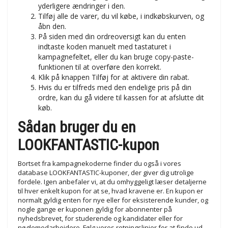
yderligere ændringer i den.
Tilføj alle de varer, du vil købe, i indkøbskurven, og
åbn den.
På siden med din ordreoversigt kan du enten
indtaste koden manuelt med tastaturet i
kampagnefeltet, eller du kan bruge copy-paste-
funktionen til at overføre den korrekt.
Klik på knappen Tilføj for at aktivere din rabat.
Hvis du er tilfreds med den endelige pris på din
ordre, kan du gå videre til kassen for at afslutte dit
køb.
Sådan bruger du en
LOOKFANTASTIC-kupon
Bortset fra kampagnekoderne finder du også i vores
database LOOKFANTASTIC-kuponer, der giver dig utrolige
fordele. Igen anbefaler vi, at du omhyggeligt læser detaljerne
til hver enkelt kupon for at se, hvad kravene er. En kupon er
normalt gyldig enten for nye eller for eksisterende kunder, og
nogle gange er kuponen gyldig for abonnenter på
nyhedsbrevet, for studerende og kandidater eller for
nøglemedarbejdere. Følg vores retningslinjer for at finde ud