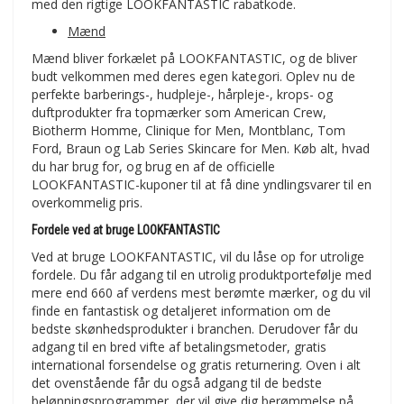
med den rigtige LOOKFANTASTIC rabatkode.
Mænd
Mænd bliver forkælet på LOOKFANTASTIC, og de bliver
budt velkommen med deres egen kategori. Oplev nu de
perfekte barberings-, hudpleje-, hårpleje-, krops- og
duftprodukter fra topmærker som American Crew,
Biotherm Homme, Clinique for Men, Montblanc, Tom
Ford, Braun og Lab Series Skincare for Men. Køb alt, hvad
du har brug for, og brug en af de officielle
LOOKFANTASTIC-kuponer til at få dine yndlingsvarer til en
overkommelig pris.
Fordele ved at bruge LOOKFANTASTIC
Ved at bruge LOOKFANTASTIC, vil du låse op for utrolige
fordele. Du får adgang til en utrolig produktportefølje med
mere end 660 af verdens mest berømte mærker, og du vil
finde en fantastisk og detaljeret information om de
bedste skønhedsprodukter i branchen. Derudover får du
adgang til en bred vifte af betalingsmetoder, gratis
international forsendelse og gratis returnering. Oven i alt
det ovenstående får du også adgang til de bedste
belønningsprogrammer, der vil give dig berømmelse på