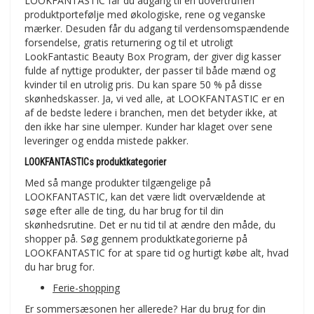
LOOKFANTASTIC får du adgang til en uovertruffen
produktportefølje med økologiske, rene og veganske
mærker. Desuden får du adgang til verdensomspændende
forsendelse, gratis returnering og til et utroligt
LookFantastic Beauty Box Program, der giver dig kasser
fulde af nyttige produkter, der passer til både mænd og
kvinder til en utrolig pris. Du kan spare 50 % på disse
skønhedskasser. Ja, vi ved alle, at LOOKFANTASTIC er en
af de bedste ledere i branchen, men det betyder ikke, at
den ikke har sine ulemper. Kunder har klaget over sene
leveringer og endda mistede pakker.
LOOKFANTASTICs produktkategorier
Med så mange produkter tilgængelige på
LOOKFANTASTIC, kan det være lidt overvældende at
søge efter alle de ting, du har brug for til din
skønhedsrutine. Det er nu tid til at ændre den måde, du
shopper på. Søg gennem produktkategorierne på
LOOKFANTASTIC for at spare tid og hurtigt købe alt, hvad
du har brug for.
Ferie-shopping
Er sommersæsonen her allerede? Har du brug for din