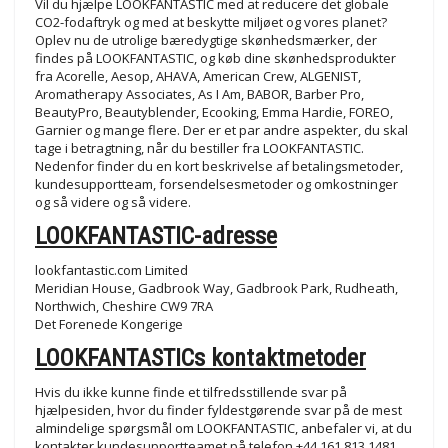
Vil du hjælpe LOOKFANTASTIC med at reducere det globale
CO2-fodaftryk og med at beskytte miljøet og vores planet?
Oplev nu de utrolige bæredygtige skønhedsmærker, der
findes på LOOKFANTASTIC, og køb dine skønhedsprodukter
fra Acorelle, Aesop, AHAVA, American Crew, ALGENIST,
Aromatherapy Associates, As I Am, BABOR, Barber Pro,
BeautyPro, Beautyblender, Ecooking, Emma Hardie, FOREO,
Garnier og mange flere. Der er et par andre aspekter, du skal
tage i betragtning, når du bestiller fra LOOKFANTASTIC.
Nedenfor finder du en kort beskrivelse af betalingsmetoder,
kundesupportteam, forsendelsesmetoder og omkostninger
og så videre og så videre.
LOOKFANTASTIC-adresse
lookfantastic.com Limited
Meridian House, Gadbrook Way, Gadbrook Park, Rudheath,
Northwich, Cheshire CW9 7RA
Det Forenede Kongerige
LOOKFANTASTICs kontaktmetoder
Hvis du ikke kunne finde et tilfredsstillende svar på
hjælpesiden, hvor du finder fyldestgørende svar på de mest
almindelige spørgsmål om LOOKFANTASTIC, anbefaler vi, at du
kontakter kundesupportteamet på telefon +44 161 813 1481,