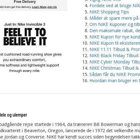
Fordele ved at bruge NI
NIKE Shopping Tips
Måder at spare mere på
Om NIKE Kuponer og til
Den maksimale rabat, de
NIKE Kupon for nye kund
NIKE Kupon til eksistere
NIKE 11.11 Tilbud & Pr
NIKE Black Friday Tilbu
NIKE Cyber Monday Tilb
NIKE Christmas Tilbud 
Sådan får du NIKE Prom
Hvordan man bruger en 
rdele og ulemper
padgående rejse startede i 1964, da træneren Bill Bowerman og hans t
dkvarteret i Beaverton, Oregon, lancerede de i 1972 det velkendte
 Jordan og Converse. NIKE har kendt succes siden begyndelsen takket 