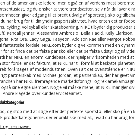
t en af de amerikanske ledere, men også en af verdens mest berømte
ortsentusiast, og du ønsker at være trendsætter, selv når du laver dine
rksomheden giver adgang til et bredt udvalg af sportstøj, sko og tilbe
 du har brug for til din yndlingssportsaktivitet, hvad enten det er fodb
ns, cykling, volleyball eller skateboarding. NIKE tilbyder dig produkt
Duff, Kendall Jenner, Alessandra Ambrosio, Bella Hadid, Kelly Clarkson,
oria, Rita Ora, Lady Gaga, Taeyeon, Addison Rae eller Margot Robbie
il fantastiske fordele. NIKE.com byder dig velkommen med en dynamisk
r for at finde det perfekte par sko eller det perfekte udstyr og så v
di har NIKE en enorm kundebase, der hjælper virksomheden med at få
 stor fordel er det faktum, at NIKE har til formål at beskytte planete
relt forårsages af modeindustrien. Oven i alt det ovenstående er NIKE
arigt partnerskab med Michael Jordan, et partnerskab, der har givet v
ranchen har NIKE fremragende markedsførings- og reklamekampagner, 
 også sine egne ulemper. Nogle vil måske mene, at NIKE mangler dive
j. Andre klagede over kundeserviceteamet.
oduktkategorier
 tid, og stop med at søge efter det perfekte sportstøj eller sko på en
-produktkategorierne, der er praktiske med alt, hvad du har brug for ti
t og fremhævet