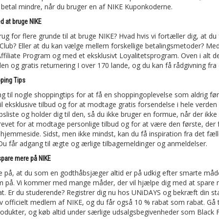
betal mindre, når du bruger en af NIKE Kuponkoderne.
d at bruge NIKE
rug for flere grunde til at bruge NIKE? Hvad hvis vi fortæller dig, at
 Club? Eller at du kan vælge mellem forskellige betalingsmetoder? M
 Affiliate Program og med et eksklusivt Loyalitetsprogram. Oven i alt 
den og gratis returnering I over 170 lande, og du kan få rådgivning f
ping Tips
 til nogle shoppingtips for at få en shoppingoplevelse som aldrig før. 
l eksklusive tilbud og for at modtage gratis forsendelse i hele verden 
sliste og holder dig til den, så du ikke bruger en formue, når der ikke 
evet for at modtage personlige tilbud og for at være den første, der
e hjemmeside. Sidst, men ikke mindst, kan du få inspiration fra det fæl
Du får adgang til ægte og ærlige tilbagemeldinger og anmeldelser.
spare mere på NIKE
kre på, at du som en godthåbsjæger altid er på udkig efter smarte må
 på. Vi kommer med mange måder, der vil hjælpe dig med at spare me
t. Er du studerende? Registrer dig nu hos UNiDAYS og bekræft din sta
iv officielt medlem af NIKE, og du får også 10 % rabat som rabat. Gå t
odukter, og køb altid under særlige udsalgsbegivenheder som Black F