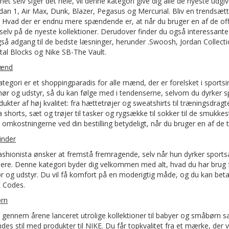
t selv siger det hele, vil denne kategori give dig alle de nyeste udgiv
ordan 1, Air Max, Dunk, Blazer, Pegasus og Mercurial. Bliv en trendsætt
. Hvad der er endnu mere spændende er, at når du bruger en af de of
 selv på de nyeste kollektioner. Derudover finder du også interessante 
gså adgang til de bedste læsninger, herunder .Swoosh, Jordan Collec
al Blocks og Nike SB-The Vault.
ænd
egori er et shoppingparadis for alle mænd, der er forelsket i sportsind
behør og udstyr, så du kan følge med i tendenserne, selvom du dyrker sp
ukter af høj kvalitet: fra hættetrøjer og sweatshirts til træningsdrag
fra shorts, sæt og trøjer til tasker og rygsække til sokker til de smuk
 omkostningerne ved din bestilling betydeligt, når du bruger en af de
inder
ashionista ønsker at fremstå fremragende, selv når hun dyrker sportsak
dere. Denne kategori byder dig velkommen med alt, hvad du har brug for 
ehør og udstyr. Du vil få komfort på en moderigtig måde, og du kan bet
 Codes.
rn
 gennem årene lanceret utrolige kollektioner til babyer og småbørn samt
des stil med produkter til NIKE. Du får topkvalitet fra et mærke, der v