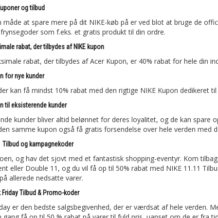
uponer og tilbud
 måde at spare mere på dit NIKE-køb på er ved blot at bruge de offici
frynsegoder som f.eks. et gratis produkt til din ordre.
male rabat, der tilbydes af NIKE kupon
imale rabat, der tilbydes af Acer Kupon, er 40% rabat for hele din in
n for nye kunder
er kan få mindst 10% rabat med den rigtige NIKE Kupon dedikeret til 
n til eksisterende kunder
nde kunder bliver altid belønnet for deres loyalitet, og de kan spare o
den samme kupon også få gratis forsendelse over hele verden med
1 Tilbud og kampagnekoder
en, og hav det sjovt med et fantastisk shopping-eventyr. Kom tilbage
ent eller Double 11, og du vil få op til 50% rabat med NIKE 11.11 Ti
 på allerede nedsatte varer.
k Friday Tilbud & Promo-koder
iday er den bedste salgsbegivenhed, der er værdsat af hele verden. 
gang få op til 50 % rabat på varer til fuld pris, uanset om de er fra tid