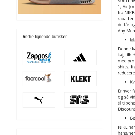
Som navne
1, Air J
fra NIKE
rabatter
du får o
Any Ment
Andre lignende butikker
M
Denne kat
tøj, til
med prod
shirts, 
reducere
Kv
Enhver f
og så vi
til tilb
Discount
Bø
NIKE har
hans/hen