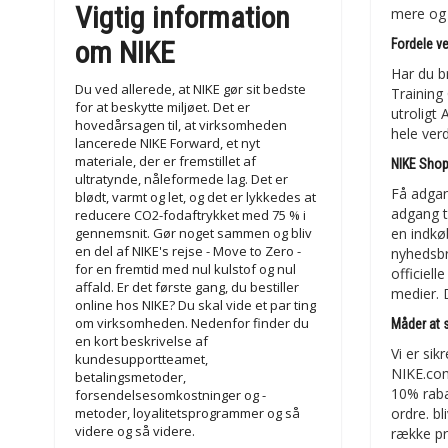
Vigtig information
mere og 
om NIKE
Fordele ve
Har du b
Du ved allerede, at NIKE gør sit bedste
Training
for at beskytte miljøet. Det er
utroligt
hovedårsagen til, at virksomheden
hele ver
lancerede NIKE Forward, et nyt
materiale, der er fremstillet af
NIKE Shop
ultratynde, nåleformede lag. Det er
Få adgang
blødt, varmt og let, og det er lykkedes at
adgang ti
reducere CO2-fodaftrykket med 75 % i
gennemsnit. Gør noget sammen og bliv
en indkøb
en del af NIKE's rejse - Move to Zero -
nyhedsbr
for en fremtid med nul kulstof og nul
officiell
affald. Er det første gang, du bestiller
medier. 
online hos NIKE? Du skal vide et par ting
om virksomheden. Nedenfor finder du
Måder at 
en kort beskrivelse af
Vi er si
kundesupportteamet,
NIKE.com
betalingsmetoder,
10% raba
forsendelsesomkostninger og -
metoder, loyalitetsprogrammer og så
ordre. bl
videre og så videre.
række pr