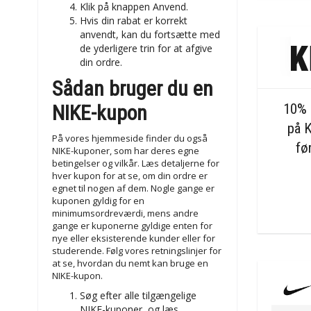
Klik på knappen Anvend.
Hvis din rabat er korrekt
anvendt, kan du fortsætte med
de yderligere trin for at afgive
din ordre.
Sådan bruger du en
NIKE-kupon
10% 
på 
På vores hjemmeside finder du også
fø
NIKE-kuponer, som har deres egne
betingelser og vilkår. Læs detaljerne for
hver kupon for at se, om din ordre er
egnet til nogen af dem. Nogle gange er
kuponen gyldig for en
minimumsordreværdi, mens andre
gange er kuponerne gyldige enten for
nye eller eksisterende kunder eller for
studerende. Følg vores retningslinjer for
at se, hvordan du nemt kan bruge en
NIKE-kupon.
Søg efter alle tilgængelige
NIKE-kuponer, og læs