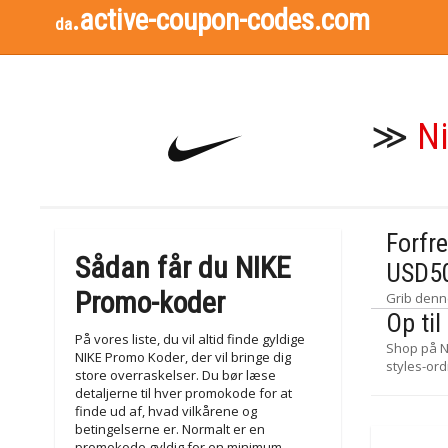
.active-coupon-codes.com
da
≫
N
Forfr
Sådan får du NIKE
USD5
Promo-koder
Grib denn
Op ti
På vores liste, du vil altid finde gyldige
Shop på N
NIKE Promo Koder, der vil bringe dig
styles-ord
store overraskelser. Du bør læse
detaljerne til hver promokode for at
finde ud af, hvad vilkårene og
betingelserne er. Normalt er en
promokode gyldig for en minimum