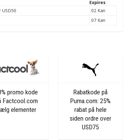
Expires
er USD50
02 Kan
07 Kan
0% promo kode
Rabatkode på
å Factcool.com
Puma.com: 25%
ælg elementer
rabat på hele
siden ordre over
USD75