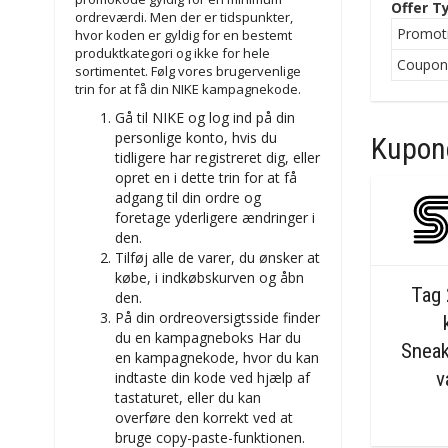
Offer T
ordreværdi. Men der er tidspunkter,
Promot
hvor koden er gyldig for en bestemt
produktkategori og ikke for hele
Coupo
sortimentet. Følg vores brugervenlige
trin for at få din NIKE kampagnekode.
Gå til NIKE og log ind på din
personlige konto, hvis du
Kupone
tidligere har registreret dig, eller
opret en i dette trin for at få
adgang til din ordre og
foretage yderligere ændringer i
den.
Tilføj alle de varer, du ønsker at
købe, i indkøbskurven og åbn
Tag
den.
På din ordreoversigtsside finder
du en kampagneboks Har du
Sneak
en kampagnekode, hvor du kan
v
indtaste din kode ved hjælp af
tastaturet, eller du kan
overføre den korrekt ved at
bruge copy-paste-funktionen.