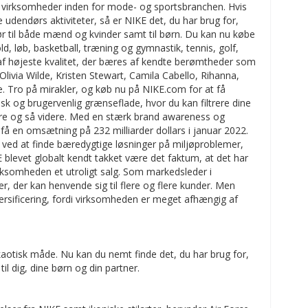
 virksomheder inden for mode- og sportsbranchen. Hvis
 udendørs aktiviteter, så er NIKE det, du har brug for,
hør til både mænd og kvinder samt til børn. Du kan nu købe
old, løb, basketball, træning og gymnastik, tennis, golf,
er af højeste kvalitet, der bæres af kendte berømtheder som
 Olivia Wilde, Kristen Stewart, Camila Cabello, Rihanna,
. Tro på mirakler, og køb nu på NIKE.com for at få
 og brugervenlig grænseflade, hvor du kan filtrere dine
idere og så videre. Med en stærk brand awareness og
 en omsætning på 232 milliarder dollars i januar 2022.
n ved at finde bæredygtige løsninger på miljøproblemer,
 blevet globalt kendt takket være det faktum, at det har
irksomheden et utroligt salg. Som markedsleder i
der kan henvende sig til flere og flere kunder. Men
rsificering, fordi virksomheden er meget afhængig af
 kaotisk måde. Nu kan du nemt finde det, du har brug for,
l dig, dine børn og din partner.