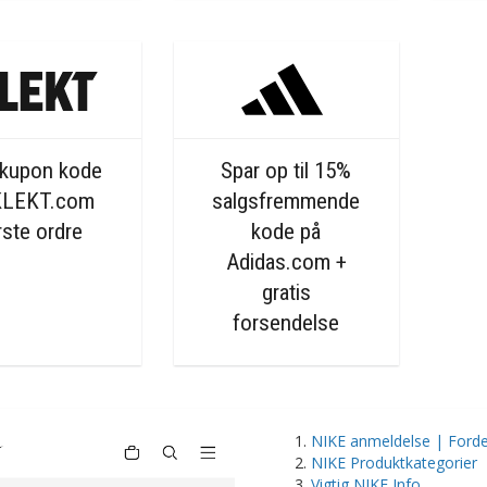
kupon kode
Spar op til 15%
KLEKT.com
salgsfremmende
rste ordre
kode på
Adidas.com +
gratis
forsendelse
NIKE anmeldelse | Forde
NIKE Produktkategorier
Vigtig NIKE Info