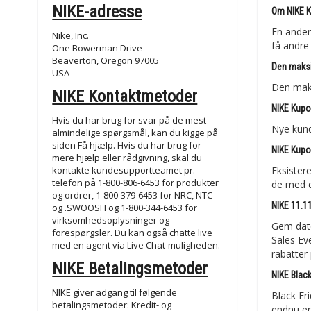
NIKE-adresse
Om NIKE K
En anden
Nike, Inc.
få andre 
One Bowerman Drive
Beaverton, Oregon 97005
Den maksi
USA
Den maks
NIKE Kontaktmetoder
NIKE Kupo
Hvis du har brug for svar på de mest
Nye kund
almindelige spørgsmål, kan du kigge på
siden Få hjælp. Hvis du har brug for
NIKE Kupo
mere hjælp eller rådgivning, skal du
kontakte kundesupportteamet pr.
Eksistere
telefon på 1-800-806-6453 for produkter
de med 
og ordrer, 1-800-379-6453 for NRC, NTC
NIKE 11.1
og .SWOOSH og 1-800-344-6453 for
virksomhedsoplysninger og
Gem dato
forespørgsler. Du kan også chatte live
Sales Ev
med en agent via Live Chat-muligheden.
rabatter
NIKE Betalingsmetoder
NIKE Blac
NIKE giver adgang til følgende
Black Fr
betalingsmetoder: Kredit- og
endnu en 