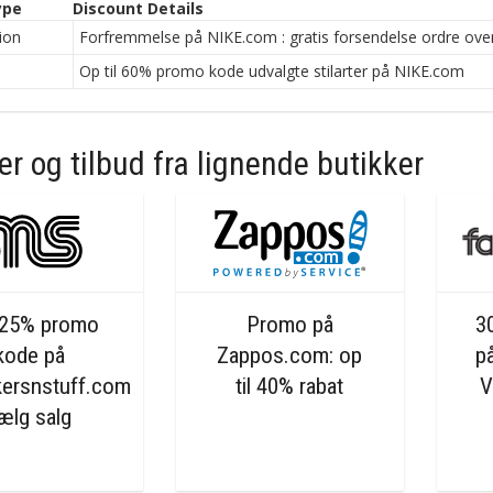
ype
Discount Details
ion
Forfremmelse på NIKE.com : gratis forsendelse ordre ov
n
Op til 60% promo kode udvalgte stilarter på NIKE.com
r og tilbud fra lignende butikker
 25% promo
Promo på
3
kode på
Zappos.com: op
p
ersnstuff.com
til 40% rabat
V
ælg salg