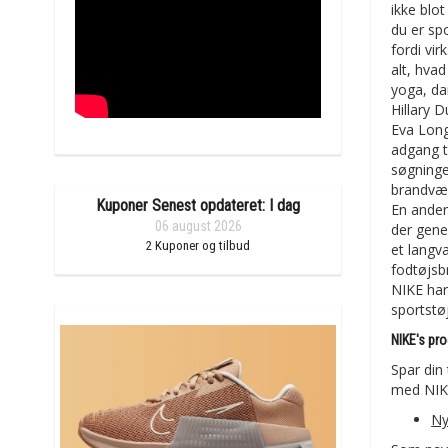
ikke blo
du er sp
fordi vi
alt, hvad
yoga, da
Hillary 
Eva Long
adgang t
søgninge
brandvær
Kuponer Senest opdateret: I dag
En anden
06 august 2026
der gene
2
Kuponer og tilbud
et langv
fodtøjsb
NIKE har
sportstø
NIKE's pr
Spar din
med NIKE
Ny