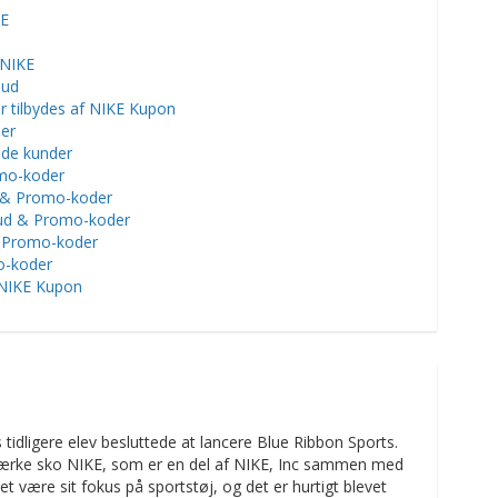
KE
 NIKE
bud
r tilbydes af NIKE Kupon
er
nde kunder
omo-koder
d & Promo-koder
ud & Promo-koder
& Promo-koder
o-koder
NIKE Kupon
idligere elev besluttede at lancere Blue Ribbon Sports.
 mærke sko NIKE, som er en del af NIKE, Inc sammen med
være sit fokus på sportstøj, og det er hurtigt blevet