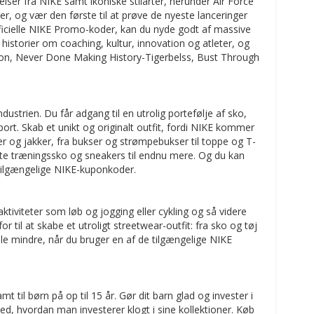
elser fra NIKE samt ikoniske stilarter, herunder Air Force
er, og vær den første til at prøve de nyeste lanceringer
ficielle NIKE Promo-koder, kan du nyde godt af massive
historier om coaching, kultur, innovation og atleter, og
tion, Never Done Making History-Tigerbelss, Bust Through
ustrien. Du får adgang til en utrolig portefølje af sko,
ort. Skab et unikt og originalt outfit, fordi NIKE kommer
ter og jakker, fra bukser og strømpebukser til toppe og T-
keste træningssko og sneakers til endnu mere. Og du kan
 tilgængelige NIKE-kuponkoder.
tiviteter som løb og jogging eller cykling og så videre
til at skabe et utroligt streetwear-outfit: fra sko og tøj
ale mindre, når du bruger en af de tilgængelige NIKE
 til børn på op til 15 år. Gør dit barn glad og invester i
ed, hvordan man investerer klogt i sine kollektioner. Køb