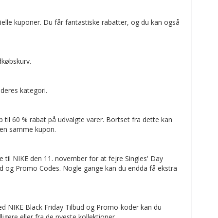
elle kuponer. Du får fantastiske rabatter, og du kan også
dkøbskurv.
deres kategori.
p til 60 % rabat på udvalgte varer. Bortset fra dette kan
 den samme kupon.
 til NIKE den 11. november for at fejre Singles' Day
lbud og Promo Codes. Nogle gange kan du endda få ekstra
Med NIKE Black Friday Tilbud og Promo-koder kan du
ligere eller fra de nyeste kollektioner.