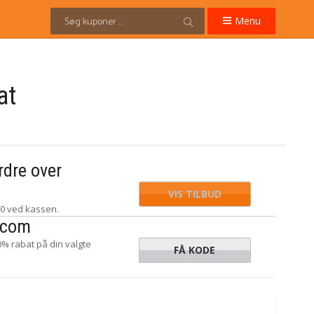
Menu
at
rdre over
VIS TILBUD
50 ved kassen.
E.com
% rabat på din valgte
FÅ KODE
CHOOL20